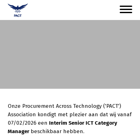
Naar
Open
hoofdinhoud
menu
Afbeelding
Senior ICT Categoriemanager
Onze Procurement Across Technology ('PACT')
Association kondigt met plezier aan dat wij vanaf
07/02/2026 een
Interim Senior ICT Category
Manager
beschikbaar hebben.