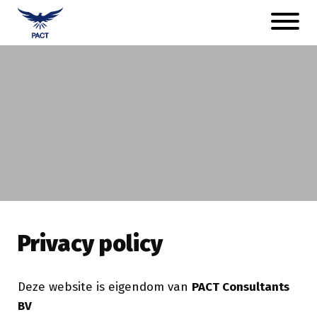
Naar
Open
hoofdinhoud
menu
Afbeelding
Privacy Policy
Privacy policy
Deze website is eigendom van
PACT Consultants
BV